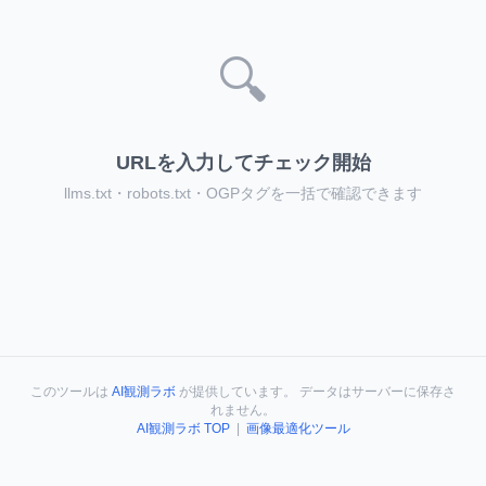
🔍
URLを入力してチェック開始
llms.txt・robots.txt・OGPタグを一括で確認できます
このツールは
AI観測ラボ
が提供しています。 データはサーバーに保存さ
れません。
AI観測ラボ TOP
|
画像最適化ツール